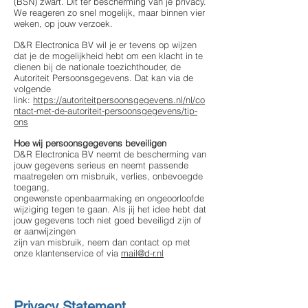
(BSN) zwart. Dit ter bescherming van je privacy.
We reageren zo snel mogelijk, maar binnen vier
weken, op jouw verzoek.
D&R Electronica BV wil je er tevens op wijzen
dat je de mogelijkheid hebt om een klacht in te
dienen bij de nationale toezichthouder, de
Autoriteit Persoonsgegevens. Dat kan via de
volgende
link:
https://autoriteitpersoonsgegevens.nl/nl/co
ntact-met-de-autoriteit-persoonsgegevens/tip-
ons
Hoe wij persoonsgegevens beveiligen
D&R Electronica BV neemt de bescherming van
jouw gegevens serieus en neemt passende
maatregelen om misbruik, verlies, onbevoegde
toegang,
ongewenste openbaarmaking en ongeoorloofde
wijziging tegen te gaan. Als jij het idee hebt dat
jouw gegevens toch niet goed beveiligd zijn of
er aanwijzingen
zijn van misbruik, neem dan contact op met
onze klantenservice of via
mail@d-r.nl
Privacy Statement