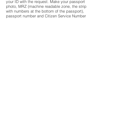
your ID with the request. Make your passport
photo, MRZ (machine readable zone, the strip
with numbers at the bottom of the passport),
passport number and Citizen Service Number
(BSN) black in this copy. This is to protect your
privacy. We respond as quickly as possible,
but within four weeks, at your request.
D&R Electronica BV also wishes to point out
that you have the opportunity to file a complaint
with the national supervisory authority, the
Dutch Data Protection Authority. This can be
done via the following
link:
https://autoriteitpersoonsgegevens.nl/nl/co
ntact-met-de-autoriteit-persoonsgegevens/tip-
ons
How we protect personal data
D&R Electronica BV takes the protection of your
data seriously and takes appropriate measures
to prevent misuse, loss, unauthorized access,
unwanted disclosure and unauthorized
modification.
If you feel that your data is not properly
secured or there are indications of abuse,
please contact our customer service or via
mail@d-r.nl