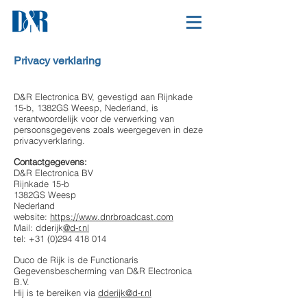
Privacy verklaring
D&R Electronica BV, gevestigd aan Rijnkade
15-b, 1382GS Weesp, Nederland, is
verantwoordelijk voor de verwerking van
persoonsgegevens zoals weergegeven in deze
privacyverklaring.
Contactgegevens:
D&R Electronica BV
Rijnkade 15-b
1382GS Weesp
Nederland
website:
https://www.dnrbroadcast.com
Mail: dderijk
@d-r.nl
tel:
+31 (0)294 418 014
Duco de Rijk is de Functionaris
Gegevensbescherming van D&R Electronica
B.V.
Hij is te bereiken via
dderijk@d-r.nl